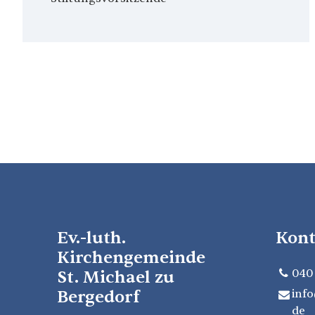
Ev.-luth.
Kont
Kirchengemeinde
St. Michael zu
040
Bergedorf
info
de