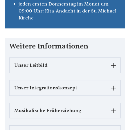
jeden ersten Donnerstag im Monat um
09:00 Uhr: Kita-Andacht in der St. Michael
Kirche
Weitere Informationen
Unser Leitbild
Unser Integrationskonzept
Ihr Kind steht bei uns im
Mittelpunkt!
Kinder mit zusätzlichem Förderbedarf
Bei uns bist du gut aufgehoben!
Musikalische Früherziehung
werden bei uns in den Tagesgruppen von
Bei uns entdecken Sie, dass Kirche
Heilpädagog:innen betreut. Externe
gute Arbeit macht.
Therapeut:innen, Logopäd:innen,
Haben Sie Interesse an der „Musikalischen